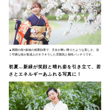
▲満開の桜×振袖の相乗効果で、天女が舞い降りたような美しさ。淡
く可憐な桜が新成人のキラキラした雰囲気と相性バッチリです。
初夏…新緑が笑顔と晴れ姿を引き立て、若
さとエネルギーあふれる写真に！