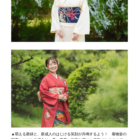
▲萌える新緑と、新成人のはじける笑顔が共鳴するよう！ 着物姿の