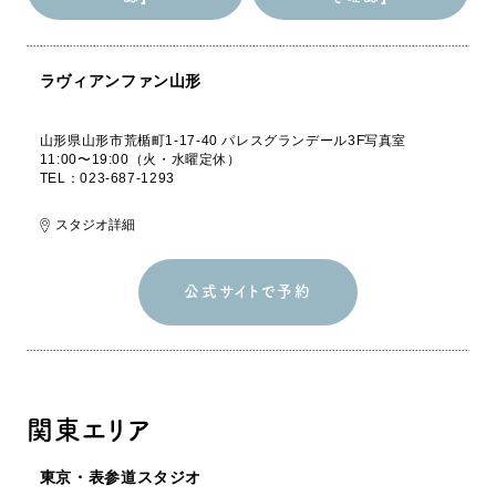
出張撮影 [空き確
スタジオ撮影 [空
認]
き確認]
ラヴィアンファン山形
山形県山形市荒楯町1-17-40 パレスグランデール3F写真室
11:00〜19:00（火・水曜定休）
TEL：023-687-1293
スタジオ詳細
公式サイトで予約
公式サイトで予約
関東エリア
東京・表参道スタジオ