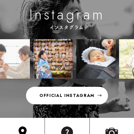
m
n
g
s
a
a
r
I
t
インスタグラム
OFFICIAL INSTAGRAM
OFFICIAL INSTAGRAM