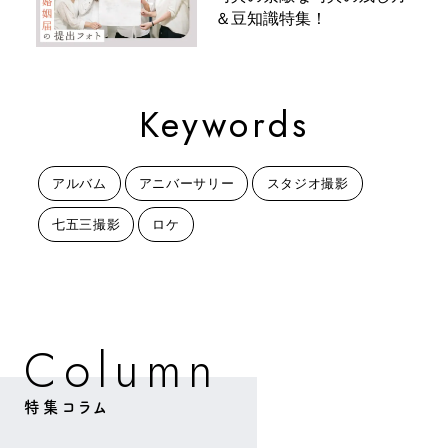
＆豆知識特集！
Keywords
アルバム
アニバーサリー
スタジオ撮影
七五三撮影
ロケ
m
C
o
u
n
l
特集コラム