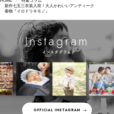
HOME
特集コラム
るヘアメイクアーティスト、そしてフォトグラファ
ーが、写真を通じて生涯の宝物となるひとときを作
新作七五三衣装入荷！大人かわいいアンティーク
り上げます。 イロドリキモノとは レンタル振袖ラ
着物『イロドリキモノ』
インナップ ロケーション撮影事例 振袖・卒業袴共
通撮影プラン 追加料金なしで選べる衣装 ヘアメイ
クについて 撮影について 撮影の流れ 対象スタジオ
キャンセル・撮影の延期について イロドリキモノ公
式サイトはこちら イロドリキモノとは イロドリキ
m
n
g
s
a
a
r
I
t
モノとは、長年婚礼に携わってきた衣装店が2023年
に立ち上げた着物の新ブランド。ブライダルで研鑽
を積んだコーディネーターが全国に足を運び、いつ
インスタグラム
の時代も愛されるような趣深い逸品との出会いを大
切に、記念すべき日を彩る一着を厳選してお届けし
ています。そんなイロドリキモノが扱う振袖は、日
本文化が息づく古都・京都の旧家にある蔵から見つ
け出した一品や昭和初期80年前の京友禅など、優美
なアンティーク振袖をはじめ、すべて "本当に良い
もの"にこだわって目利きし取り揃えたもの。半衿や
帯小物、細かな色合わせに至るまで、今のあなたが
最大限に輝く着こなしをご提案させていただきま
す。 レンタル振袖ラインナップ 最新衣装は公式SN
Sをチェック！ 振袖・卒業袴の新作衣装が続々入荷
中。ここでは紹介しきれなかった素敵な衣装もたく
OFFICIAL INSTAGRAM
さんあります。最新情報、最新衣装は公式インスタ