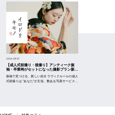
2024.09.01
【成人式前撮り・後撮り】アンティーク振
袖・卒業袴がセットになった撮影プラン新登
場！
振袖で見つける、新しい自分 ラヴィクルールの成人
式前撮りは "あなた"が主役。数ある写真サービスの
中からラヴィクルールを選んでくださったあなた
に、誰よりも素敵な時間を過ごしていただきたい。
そんな思いを詰め込んで、成人式前撮りプランをご
用意しました。届けたいのは、何度も見返したくな
る振袖写真。"本当に良いもの"を目利きし取り揃え
たアンティーク振袖と、婚礼写真の第一線で活躍す