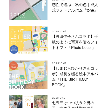
感性で選ぶ、私の色｜成人
式フォトアルバム『tone』
2025.10.01
【波田佳子さんコラボ】手
紙のように写真を贈るフォ
トギフト『Photo Letter』
2025.10.01
【しまむらひかりさんコラ
ボ】成長を綴る絵本アルバ
ム『THE BIRTHDAY
BOOK』
2025.09.01
七五三はいつ祝う？男の