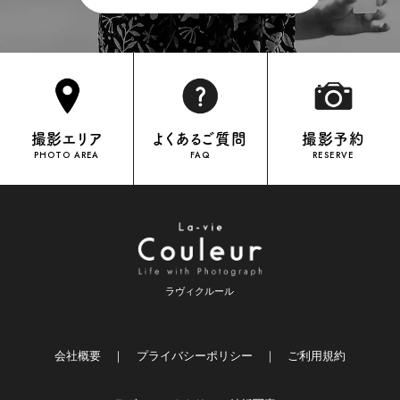
グラムに投稿しておりますので、ぜひ下記URLより
チェックしてみてください。 イロドリキモノ公式イ
OFFICIAL INSTAGRAM
ンスタグラムはこちら ロケーション撮影事例 振
袖・卒業袴共通プラン（全国エリアで撮影可能） ※
土・日・祝日の撮影の場合、¥5,500（税込）追加と
なります。※ヘアメイク着付けがついたプランをお
申込みの場合、撮影希望日の2週間前までにご予約
をお願いします。→出張エリア・料金について→よ
撮影エリア
よくあるご質問
撮影予約
くあるご質問はこちら ご準備いただくもの 肌襦
PHOTO AREA
FAQ
RESERVE
袢・足袋・フェイスタオル３枚 ※上記販売の案内も
可能です。持ち物セット（肌襦袢・足袋・フェイス
タオル３枚） ￥5,500（税込） イロドリキモノが
選ばれる理由 どの着物を選んでも追加料金なし！
こだわりの着物はどれを選んでも追加料金なし。年
内にお申込みいただいた方ならもれなく、振袖・卒
業袴両プランともに追加料金を気にすることなくお
好きな衣装を自由に選んでいただけます。人気の衣
ラヴィクルール
装は予約が埋まりやすいので、早めのお申し込みが
おすすめです。※12月15日〜1月20日まで、衣装•
美容•撮影がついたパックプランはお受けできませ
ん。 個性引き立つヘアメイク 一人ひとりの個性に
会社概要
｜
プライバシーポリシー
｜
ご利用規約
寄り添い、魅力を引き出すヘアメイク。婚礼の現場
で活躍する美容専属スタッフが、トレンドを取り入
れた、あなたに似合うヘアメイクをご提案いたしま