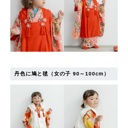
丹色に鳩と毬
（女の子 90～100cm）