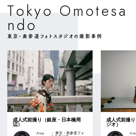
O
m
o
o
o
e
a
T
k
y
s
t
d
o
n
東京・表参道フォトスタジオの撮影事例
成人式前撮り（銀座・日本橋周
成人式前撮り
辺）
ジオ）
Area
Are
： 東京・表参道フォ