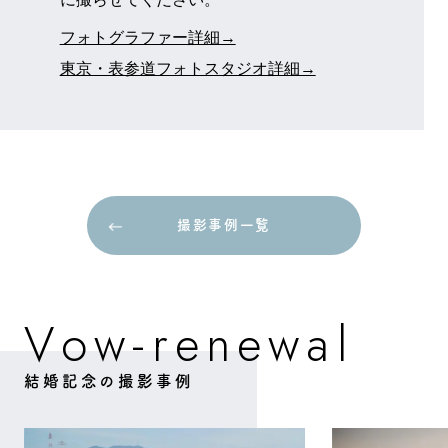
フォトグラファー詳細→
東京・表参道フォトスタジオ詳細→
撮影事例一覧
撮影事例一覧
w
w
V
o
e
n
e
a
r
-
l
結婚記念の撮影事例