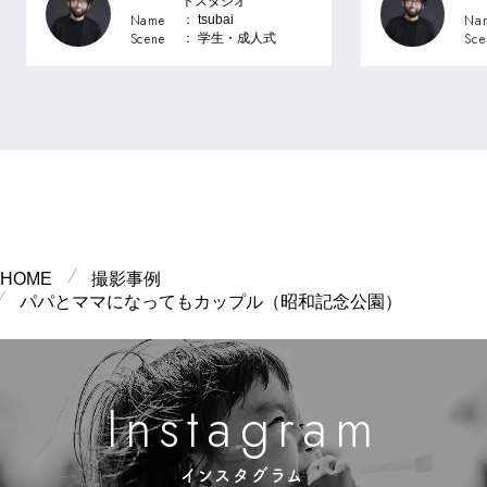
トスタジオ
Name
Na
： tsubai
Scene
Sce
： 学生・成⼈式
HOME
撮影事例
パパとママになってもカップル（昭和記念公園）
m
g
n
a
a
s
r
I
t
インスタグラム