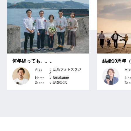
何年経っても。。。
結婚10周年
Area
Are
： 広島フォトスタジ
オ
Name
Na
： tanakame
Scene
Sce
： 結婚記念