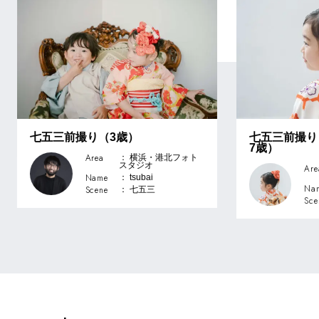
七五三前撮り（3歳）
七五三前撮り
7歳）
Area
： 横浜・港北フォト
スタジオ
Are
Name
： tsubai
Na
Scene
： 七五三
Sce