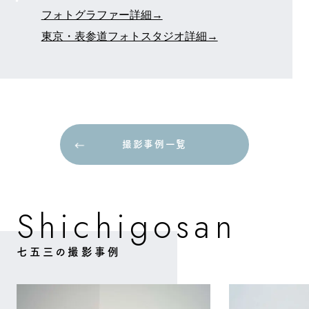
フォトグラファー詳細→
東京・表参道フォトスタジオ詳細→
撮影事例一覧
撮影事例一覧
g
o
S
h
c
h
a
n
s
i
i
七五三の撮影事例