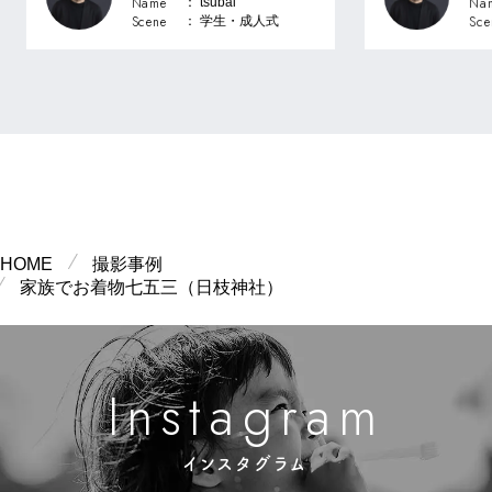
Name
Na
： tsubai
Scene
Sce
： 学生・成⼈式
HOME
撮影事例
家族でお着物七五三（日枝神社）
m
n
g
s
a
a
r
I
t
インスタグラム