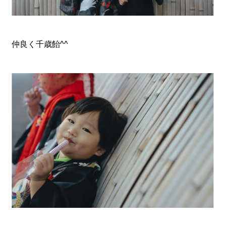
仲良く千歳飴^^