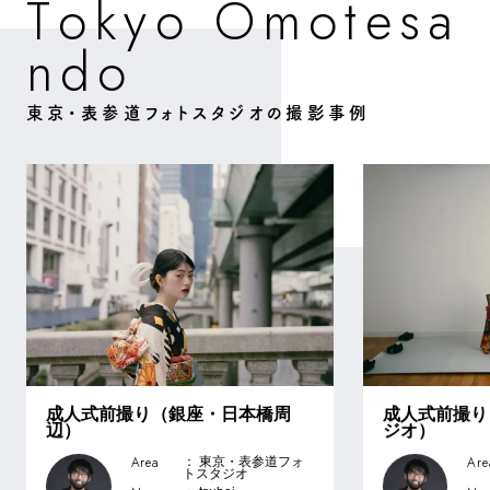
O
m
o
o
o
e
a
T
k
y
s
t
d
o
n
東京・表参道フォトスタジオの撮影事例
成人式前撮り（銀座・日本橋周
成人式前撮り
辺）
ジオ）
Area
Are
： 東京・表参道フォ
トスタジオ