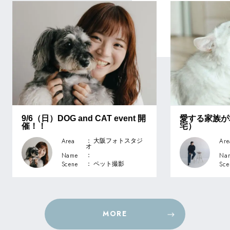
9/6（日）DOG and CAT event 開
愛する家族が
催！！
宅）
Area
Are
： 大阪フォトスタジ
オ
Name
Na
：
Scene
Sce
： ペット撮影
MORE