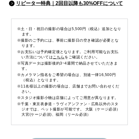
リピーター特典｜2回目以降も30%OFFについて
※土・日・祝日の撮影の場合は5,500円（税込）追加となり
ます。
※撮影のご予約には、事前に撮影日の空き確認が必要とな
ります。
※お支払いは予約確定後となります。ご利用可能なお支払
い方法については
こちら
をご確認ください。
※写真データは撮影後約3~4週間で納品させていただきま
す。
※カメラマン指名をご希望の場合は、別途一律16,500円
（税込）となります。
※11名様以上の撮影の場合は、店舗までお問い合わせくだ
さい。
※スタジオ撮影小物は店舗によってご用意が異なります。
※千葉・東京表参道・ラヴィアンファン・広島以外のスタ
ジオでは、ペット撮影が可能です。 大阪（ケージ必須）
大宮(ケージ必須)、福岡（リール必須）