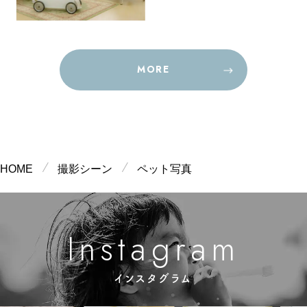
東京・表参道フォトスタジオ
福岡フォトスタジオ
名古屋フォトスタジオ
大阪フォトスタジオ
岡山フォトスタジオ
ハワイ
表参道駅（地下鉄）B2出口より徒歩
天神大牟田線「西鉄福岡(天神)駅」よ
MORE
丸の内駅（地下鉄）４番出口すぐ
JR「大阪駅」桜橋口より徒歩5分
県庁通り駅（東山線）徒歩2分
1分
り徒歩8分
出張撮影
スタジオ撮影／出張撮影
スタジオ撮影／出張撮影
スタジオ撮影／出張撮影
スタジオ撮影／出張撮影
スタジオ撮影／出張撮影
MORE
神戸フォトスタジオ
熊本フォトスタジオ
東京・お台場フォトスタジオ
新潟フォトスタジオ
広島フォトスタジオ
HOME
撮影シーン
ペット写真
フランス・パリ
旧居留地・大丸前駅（地下鉄）1番出
熊本電鉄バス「白川公園前」徒歩2
お台場海浜公園駅より徒歩2分
新潟駅（JR）万代口より徒歩10分
紙屋町西駅（広島電鉄）徒歩１分
口より徒歩4分
分、熊本市電「通町筋」徒歩8分
出張撮影
スタジオ撮影
スタジオ撮影／出張撮影
スタジオ撮影／出張撮影
スタジオ撮影／出張撮影
スタジオ撮影／出張撮影
m
n
g
s
a
a
r
I
t
ラヴィアンファン東京
京都フォトスタジオ
宮崎フォトスタジオ
金沢フォトスタジオ
松山フォトスタジオ
インスタグラム
グアム
浜松町駅(JR・モノレール) 北口より
丸太町駅（地下鉄）1番出口より徒歩
船塚3丁目、霧島3丁目バス停から徒
金沢駅（JR）より車で10分
JR 松山駅 から車で約10分
徒歩6分
1分
歩5分
出張撮影