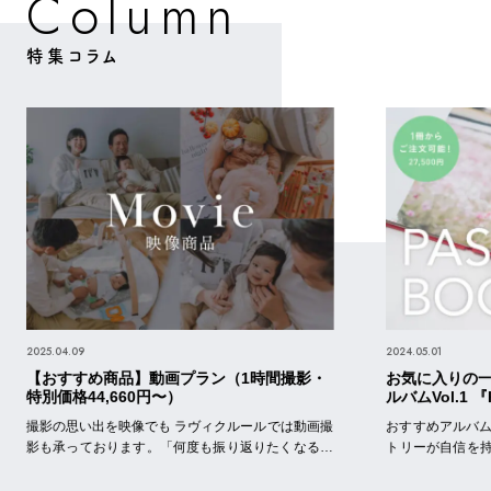
m
C
o
u
n
l
特集コラム
2025.04.09
2024.05.01
【おすすめ商品】動画プラン（1時間撮影・
お気に入りの一
特別価格44,660円〜）
ルバムVol.1 
ック）』
撮影の思い出を映像でも ラヴィクルールでは動画撮
おすすめアルバム（パス
影も承っております。「何度も振り返りたくなる映
トリーが自信を
像をお届けすること」をもっとも大切に、お客様に
全て当社でしか
寄り添ったオリジナル構成の映像をお作りします。
商品です。多彩