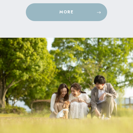
想いが…
「パステ…
MORE
MORE