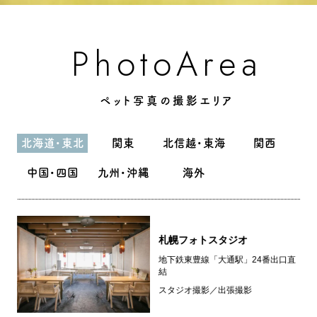
A
P
h
o
o
e
a
r
t
ペット写真の撮影エリア
北海道・東北
関東
北信越・東海
関西
中国・四国
九州・沖縄
海外
札幌フォトスタジオ
地下鉄東豊線「大通駅」24番出口直
結
スタジオ撮影／出張撮影