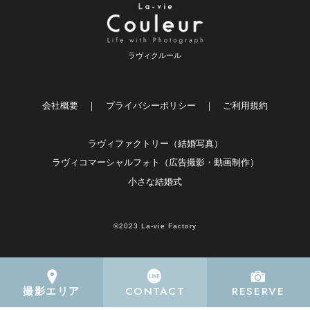
JR川崎駅中央東口より徒歩1分
スタジオ撮影／出張撮影
ラヴィクルール
千葉フォトスタジオ
会社概要
｜
プライバシーポリシー
｜
ご利用規約
海浜幕張駅（JR）南口より徒歩2分
スタジオ撮影／出張撮影
ラヴィファクトリー（結婚写真）
ラヴィコマーシャルフォト（広告撮影・動画制作）
小さな結婚式
大宮フォトスタジオ
©2023 La-vie Factory
大宮駅西口（JR）徒歩1分
スタジオ撮影／出張撮影
CONTACT
RESERVE
撮影エリア