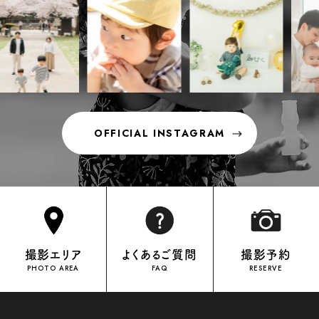
スタジオ撮影／出張撮影
スタジオ撮影／出張撮影
スタジオ撮影／レンタル衣装
スタジオ撮影／出張撮影
スタジオ撮影／出張撮影
横浜・港北フォトスタジオ
沖縄フォトスタジオ
メゾンスタジオ北神戸
横浜市営地下鉄（ブルーライン・グ
おもろまち駅（モノレール）徒歩10
リーンライン）センター南駅より徒
神戸電鉄 田尾寺駅より徒歩15分
分
歩1分
スタジオ撮影
スタジオ撮影／出張撮影
スタジオ撮影／出張撮影
OFFICIAL INSTAGRAM
OFFICIAL INSTAGRAM
横浜フォトスタジオ
元町・中華街駅（みなとみらい）5番
出口すぐ
スタジオ撮影／出張撮影
撮影エリア
よくあるご質問
撮影予約
PHOTO AREA
FAQ
RESERVE
川崎フォトスタジオ