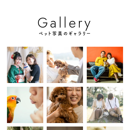
G
a
e
y
r
l
l
ペット写真のギャラリー