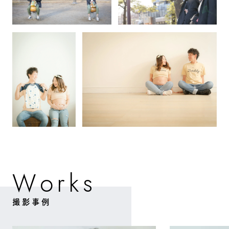
W
o
k
s
r
撮影事例