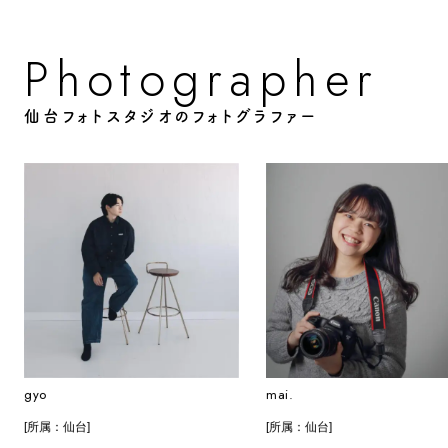
o
o
g
p
P
h
a
h
e
r
r
t
仙台フォトスタジオのフォトグラファー
gyo
mai.
[所属：仙台]
[所属：仙台]