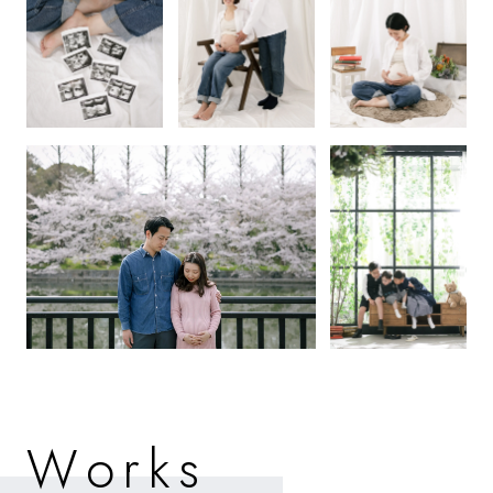
W
o
k
s
r