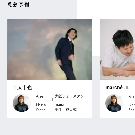
撮影事例
十人十色
marché -II-
Area
Are
： 大阪フォトスタジ
オ
Name
Na
： mana
Scene
Sce
： 学生・成⼈式