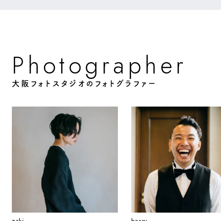
o
o
g
p
P
h
a
h
e
r
r
t
大阪フォトスタジオのフォトグラファー
zaki
hassy