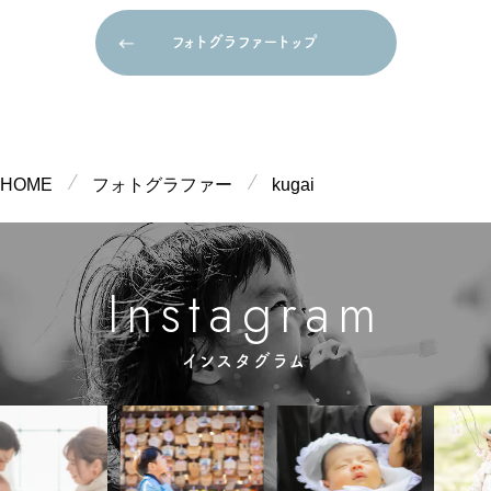
フォトグラファートップ
フォトグラファートップ
HOME
フォトグラファー
kugai
m
g
n
a
a
s
r
t
I
インスタグラム