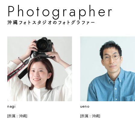
o
o
g
p
P
h
a
h
e
r
r
t
沖縄フォトスタジオのフォトグラファー
nagi
ueno
[所属：沖縄]
[所属：沖縄]