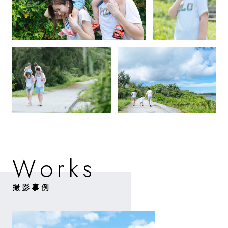
W
o
k
s
r
撮影事例