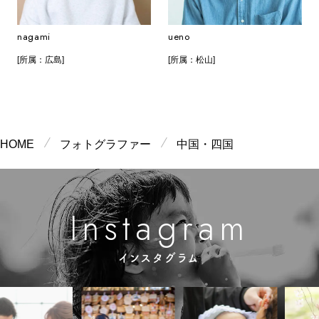
nagami
ueno
[所属：広島]
[所属：松山]
HOME
フォトグラファー
中国・四国
m
g
n
a
a
s
r
t
I
インスタグラム