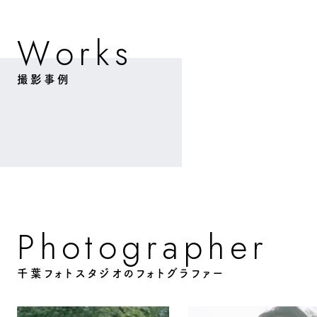
W
o
k
s
r
撮影事例
o
o
g
p
P
h
a
h
e
r
r
t
千葉フォトスタジオのフォトグラファー