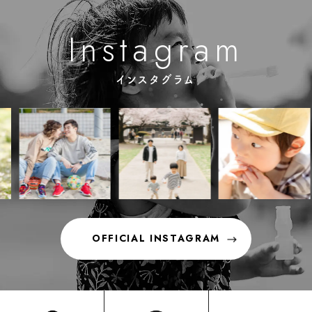
m
n
g
s
a
a
r
I
t
インスタグラム
OFFICIAL INSTAGRAM
OFFICIAL INSTAGRAM