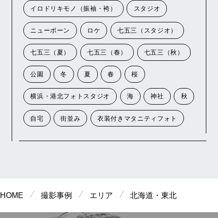
イロドリキモノ（振袖・袴）
スタジオ
ニューボーン
ロケ
七五三（スタジオ）
七五三（夏）
七五三（春）
七五三（秋）
公園
冬
夏
春
桜
横浜・港北フォトスタジオ
海
神社
秋
自宅
街並み
衣装付きマタニティフォト
HOME
撮影事例
エリア
北海道・東北