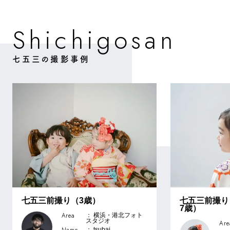
撮影事例一覧
g
o
S
h
c
h
a
n
s
i
i
七五三の撮影事例
七五三前撮り（3歳）
七五三前撮り
7歳）
Area
： 横浜・港北フォト
スタジオ
Are
Name
： tsubai