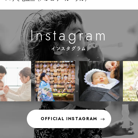
m
g
n
a
a
s
r
I
t
インスタグラム
OFFICIAL INSTAGRAM
OFFICIAL INSTAGRAM