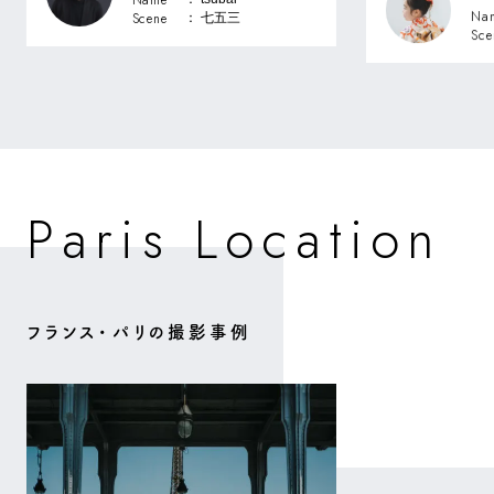
Na
Scene
： 七五三
Sce
o
o
P
a
c
a
n
L
s
r
i
i
t
フランス・パリの撮影事例