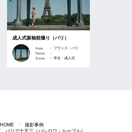
成人式振袖前撮り（パリ）
Area
： フランス・パリ
Name
：
Scene
： 学生・成⼈式
HOME
撮影事例
パリで七五三（パレロワ・ルーブル）