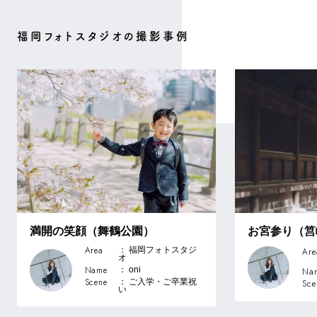
福岡フォトスタジオの撮影事例
満開の笑顔（舞鶴公園）
お宮参り（筥
Area
： 福岡フォトスタジ
Are
オ
Name
： oni
Na
Scene
： ご入学・ご卒業祝
Sce
い