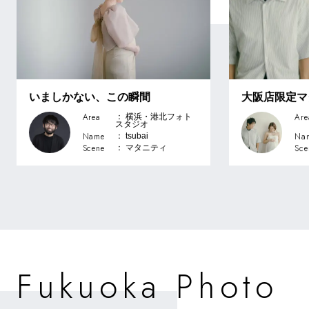
いましかない、この瞬間
大阪店限定マ
Area
Are
： 横浜・港北フォト
スタジオ
Name
Na
： tsubai
Scene
Sce
： マタニティ
u
u
o
P
h
o
o
F
k
k
a
t