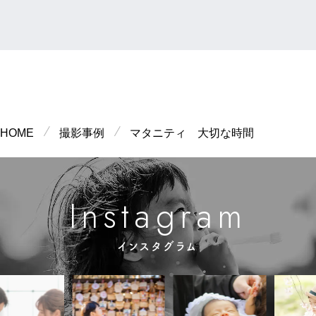
HOME
撮影事例
マタニティ 大切な時間
m
n
g
s
a
a
r
I
t
インスタグラム