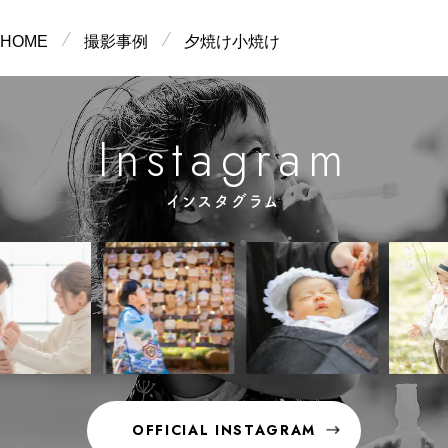
HOME
撮影事例
夕焼け小焼け
m
g
n
a
a
s
r
I
t
インスタグラム
OFFICIAL INSTAGRAM