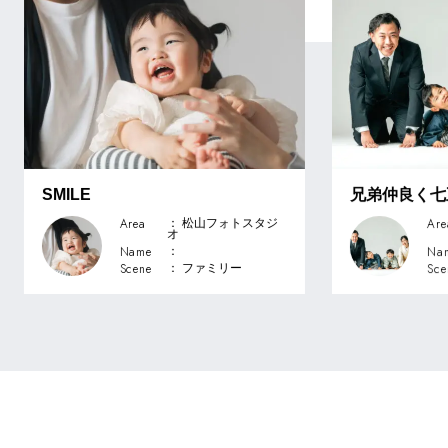
SMILE
兄弟仲良く七
Area
Are
： 松山フォトスタジ
オ
Name
Na
：
Scene
Sce
： ファミリー