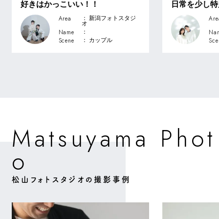
好きはかっこいい！！
日常を少し特
Area
Are
： 新潟フォトスタジ
オ
Name
Na
：
Scene
Sce
： カップル
M
m
o
a
u
a
a
P
h
y
s
t
t
o
松山フォトスタジオの撮影事例