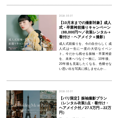
2026.05.01
【10月末までの撮影対象】成人
式・卒業袴前撮りキャンペーン
（88,000円〜／衣装レンタル＋
着付け・ヘアメイク＋撮影）
成人式前撮りを、今の自分らしく 成
人式は一生に一度の大切なイベン
ト。今だから残せる振袖・卒業袴姿
を、未来へつなぐ一枚に。10年後、
20年後も見返したくなる、色褪せな
い思い出を写真に残しませんか…
2026.05.01
【パリ限定】振袖撮影プラン
（レンタル衣装1点・着付け・
ヘアメイク付／27.5万円→22万
円）