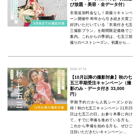
び放題・美容・全データ付）
衣装追加料金なし！前撮りキャンペ
ーン開催中 昨年から引き続き大変ご
好評いただいている「衣装付き七五
三撮影プラン」を期間限定価格でご
案内。これからの季節は、七五三前
撮りのベストシーズン。初夏から…
2026.07.16
【10月以降の撮影対象】秋の七
五三早期受注キャンペーン（撮
影のみ・データ付き 33,000
円）
早期予約だから人気シーズンがお
得！秋の七五三キャンペーン 11月15
日は七五三の日。お参り本番に向け
て、すでに準備を進めている方も、
これから準備を始める方も、ぜひご
注目いただきたいキャンペーン…