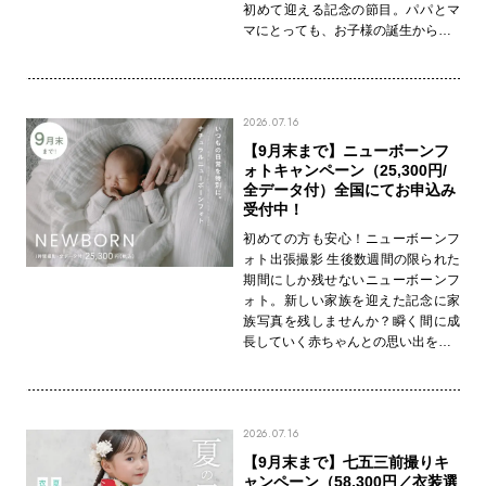
初めて迎える記念の節目。パパとマ
マにとっても、お子様の誕生から…
2026.07.16
【9月末まで】ニューボーンフ
ォトキャンペーン（25,300円/
全データ付）全国にてお申込み
受付中！
初めての方も安心！ニューボーンフ
ォト出張撮影 生後数週間の限られた
期間にしか残せないニューボーンフ
ォト。新しい家族を迎えた記念に家
族写真を残しませんか？瞬く間に成
長していく赤ちゃんとの思い出を…
2026.07.16
【9月末まで】七五三前撮りキ
ャンペーン（58,300円／衣装選