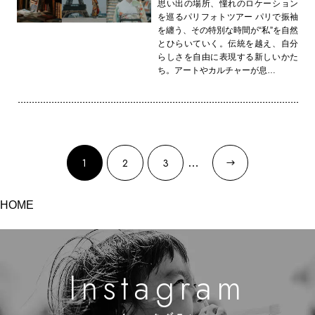
思い出の場所、憧れのロケーション
を巡るパリフォトツアー パリで振袖
を纏う、その特別な時間が“私”を自然
とひらいていく。伝統を越え、自分
らしさを自由に表現する新しいかた
ち。アートやカルチャーが息…
1
2
3
HOME
m
g
n
a
a
s
r
t
I