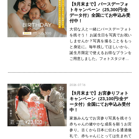
【9月末まで】バースデーフォ
トキャンペーン（25,300円/全
データ付）全国にてお申込み受
付中！
大切な人と一緒にバースデーフォト
を残そう！ お誕生日を写真でお祝い
しませんか？写真を撮ることをもっ
と身近に。毎年残してほしいから、
誕生月限定で使えるお得なプランを
ご用意しました。フォトスタジオ…
2026.07.16
【9月末まで】お宮参りフォト
キャンペーン（23,100円/全デ
ータ付）全国にてお申込み受付
中！
家族みんなでお宮参り写真を残そう
赤ちゃんの健やかな成長を願うお宮
参り。古くから日本に伝わる通過儀
礼で、赤ちゃんにとっては生まれて